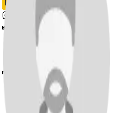
Notizie
Serie A
UEFA Champions League Teams
UEFA Europa League Teams
Premier League
LaLiga
Ligue 1
Bundesliga
Pronostici
Serie A
UEFA Champions League Teams
UEFA Europa League Teams
Premier League
LaLiga
Ligue 1
Bundesliga