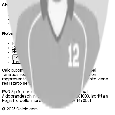
Statistiche
Squadre e classifica
Giornate
Marcatori
Note Legali
Privacy Policy
Cookie Policy
Note Legali
Gestisci Cookie
Termini e condizioni
Calcio.com è un innovativo data hub per football
fanatics realizzato da PWO SpA. Questo sito non
rappresenta una testata giornalistica, in quanto viene
realizzato senza alcuna periodicità.
PWO S.p.A., con sede legale in Roma, Via degli
Aldobrandeschi n. 300, C.F. e P.IVA 13747301003, Iscritta al
Registro delle Imprese di Roma n. R.E.A 1470551
© 2025
Calcio.com