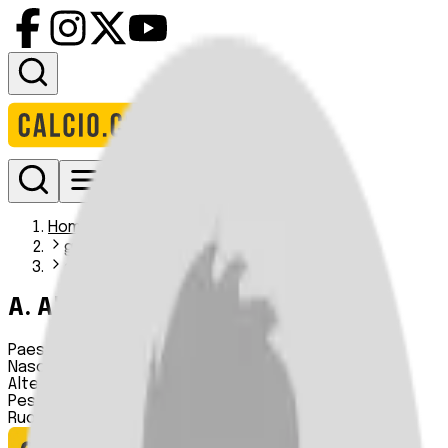
Accedi
Homepage
giocatori
a alpha
A. Alpha
Paese:
Sierra Leone
Nascita:
26 05 2005
Altezza:
n.d.
Peso:
n.d.
Ruolo:
Centrocampista