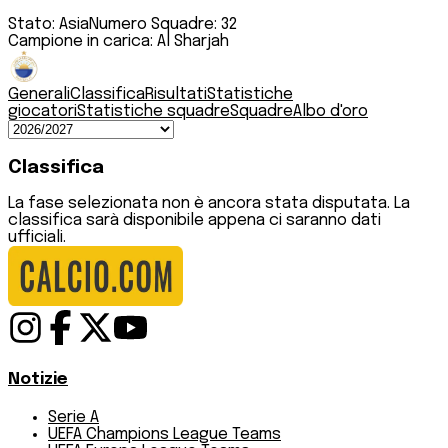
Stato:
Asia
Numero Squadre:
32
Campione in carica:
Al Sharjah
Generali
Classifica
Risultati
Statistiche
giocatori
Statistiche squadre
Squadre
Albo d'oro
Classifica
La fase selezionata non è ancora stata disputata. La
classifica sarà disponibile appena ci saranno dati
ufficiali.
Notizie
Serie A
UEFA Champions League Teams