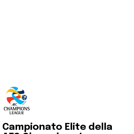
Campionato Elite della