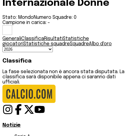
Internazionale Donne
Stato:
Mondo
Numero Squadre:
0
Campione in carica:
-
Generali
Classifica
Risultati
Statistiche
giocatori
Statistiche squadre
Squadre
Albo d'oro
Classifica
La fase selezionata non è ancora stata disputata. La
classifica sarà disponibile appena ci saranno dati
ufficiali.
Notizie