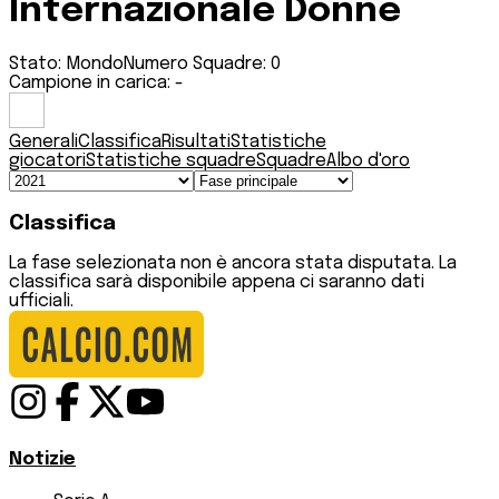
Internazionale Donne
Stato:
Mondo
Numero Squadre:
0
Campione in carica:
-
Generali
Classifica
Risultati
Statistiche
giocatori
Statistiche squadre
Squadre
Albo d'oro
Classifica
La fase selezionata non è ancora stata disputata. La
classifica sarà disponibile appena ci saranno dati
ufficiali.
Notizie