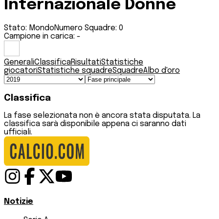
Internazionale Donne
Stato:
Mondo
Numero Squadre:
0
Campione in carica:
-
Generali
Classifica
Risultati
Statistiche
giocatori
Statistiche squadre
Squadre
Albo d'oro
Classifica
La fase selezionata non è ancora stata disputata. La
classifica sarà disponibile appena ci saranno dati
ufficiali.
Notizie