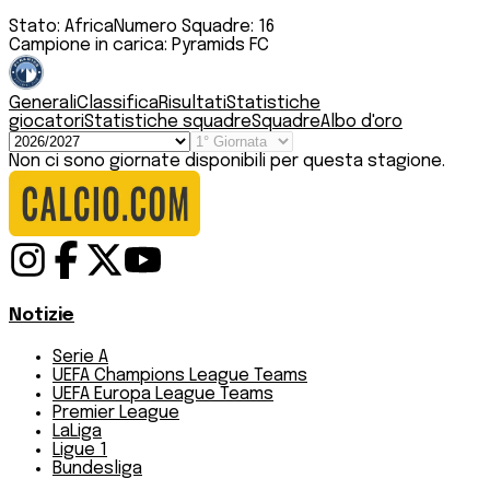
Stato:
Africa
Numero Squadre:
16
Campione in carica:
Pyramids FC
Generali
Classifica
Risultati
Statistiche
giocatori
Statistiche squadre
Squadre
Albo d'oro
Non ci sono giornate disponibili per questa stagione.
Notizie
Serie A
UEFA Champions League Teams
UEFA Europa League Teams
Premier League
LaLiga
Ligue 1
Bundesliga