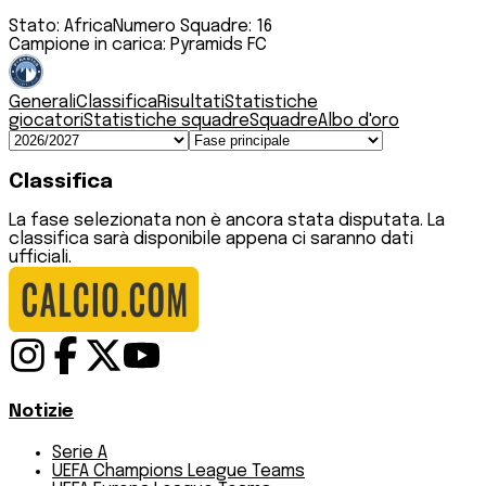
Stato:
Africa
Numero Squadre:
16
Campione in carica:
Pyramids FC
Generali
Classifica
Risultati
Statistiche
giocatori
Statistiche squadre
Squadre
Albo d'oro
Classifica
La fase selezionata non è ancora stata disputata. La
classifica sarà disponibile appena ci saranno dati
ufficiali.
Notizie
Serie A
UEFA Champions League Teams