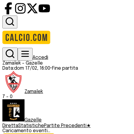
Accedi
Zamalek
-
Gazelle
Data:
dom 17/02, 16:00
•
Fine partita
Zamalek
7
-
0
Gazelle
Diretta
Statistiche
Partite Precedenti
★
Caricamento eventi...