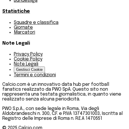
Bundesliga
Statistiche
Squadre e classifica
Giornate
Marcatori
Note Legali
Privacy Policy
Cookie Policy
Note Legali
Gestisci Cookie
Termini e condizioni
Calcio.com è un innovativo data hub per football
fanatics realizzato da PWO SpA. Questo sito non
rappresenta una testata giornalistica, in quanto viene
realizzato senza alcuna periodicità.
PWO S.p.A., con sede legale in Roma, Via degli
Aldobrandeschi n. 300, C.F. e P.IVA 13747301003, Iscritta al
Registro delle Imprese di Roma n. R.E.A 1470551
© 2025
Calcio.com