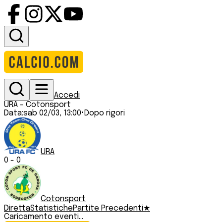
Accedi
URA
-
Cotonsport
Data:
sab 02/03, 13:00
•
Dopo rigori
URA
0
-
0
Cotonsport
Diretta
Statistiche
Partite Precedenti
★
Caricamento eventi...