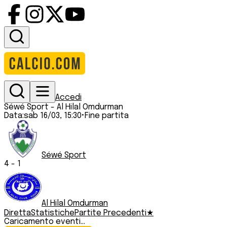
Accedi
Séwé Sport
-
Al Hilal Omdurman
Data:
sab 16/03, 15:30
•
Fine partita
Séwé Sport
4
-
1
Al Hilal Omdurman
Diretta
Statistiche
Partite Precedenti
★
Caricamento eventi...