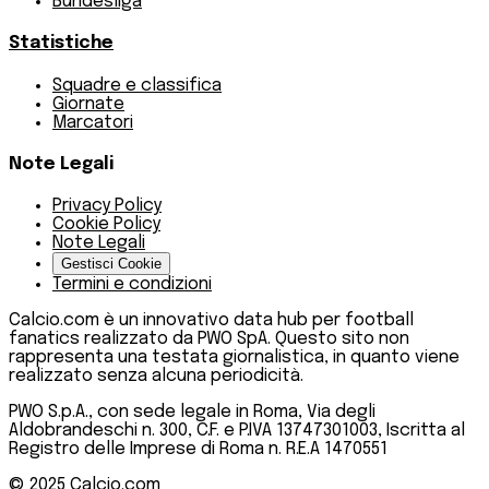
Bundesliga
Statistiche
Squadre e classifica
Giornate
Marcatori
Note Legali
Privacy Policy
Cookie Policy
Note Legali
Gestisci Cookie
Termini e condizioni
Calcio.com è un innovativo data hub per football
fanatics realizzato da PWO SpA. Questo sito non
rappresenta una testata giornalistica, in quanto viene
realizzato senza alcuna periodicità.
PWO S.p.A., con sede legale in Roma, Via degli
Aldobrandeschi n. 300, C.F. e P.IVA 13747301003, Iscritta al
Registro delle Imprese di Roma n. R.E.A 1470551
© 2025
Calcio.com