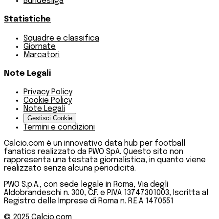
Bundesliga
Statistiche
Squadre e classifica
Giornate
Marcatori
Note Legali
Privacy Policy
Cookie Policy
Note Legali
Gestisci Cookie
Termini e condizioni
Calcio.com è un innovativo data hub per football
fanatics realizzato da PWO SpA. Questo sito non
rappresenta una testata giornalistica, in quanto viene
realizzato senza alcuna periodicità.
PWO S.p.A., con sede legale in Roma, Via degli
Aldobrandeschi n. 300, C.F. e P.IVA 13747301003, Iscritta al
Registro delle Imprese di Roma n. R.E.A 1470551
© 2025
Calcio.com