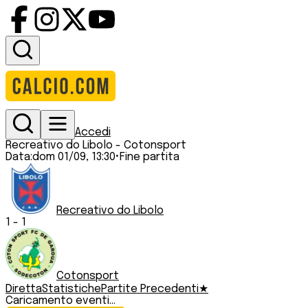
Accedi
Recreativo do Libolo
-
Cotonsport
Data:
dom 01/09, 13:30
•
Fine partita
Recreativo do Libolo
1
-
1
Cotonsport
Diretta
Statistiche
Partite Precedenti
★
Caricamento eventi...