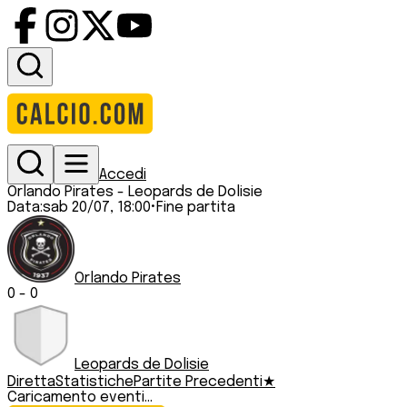
Accedi
Orlando Pirates
-
Leopards de Dolisie
Data:
sab 20/07, 18:00
•
Fine partita
Orlando Pirates
0
-
0
Leopards de Dolisie
Diretta
Statistiche
Partite Precedenti
★
Caricamento eventi...