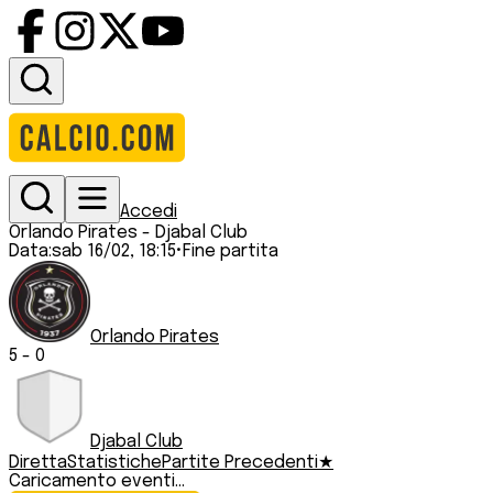
Accedi
Orlando Pirates
-
Djabal Club
Data:
sab 16/02, 18:15
•
Fine partita
Orlando Pirates
5
-
0
Djabal Club
Diretta
Statistiche
Partite Precedenti
★
Caricamento eventi...