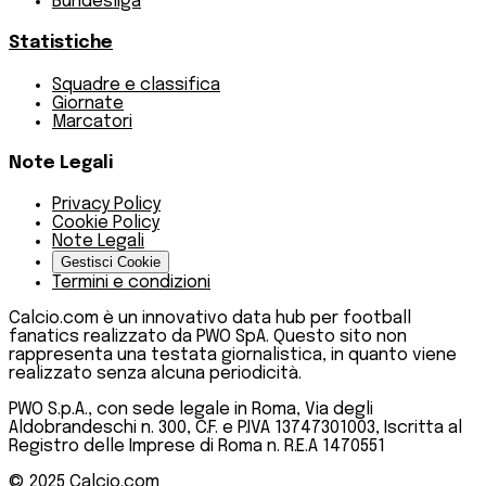
Bundesliga
Statistiche
Squadre e classifica
Giornate
Marcatori
Note Legali
Privacy Policy
Cookie Policy
Note Legali
Gestisci Cookie
Termini e condizioni
Calcio.com è un innovativo data hub per football
fanatics realizzato da PWO SpA. Questo sito non
rappresenta una testata giornalistica, in quanto viene
realizzato senza alcuna periodicità.
PWO S.p.A., con sede legale in Roma, Via degli
Aldobrandeschi n. 300, C.F. e P.IVA 13747301003, Iscritta al
Registro delle Imprese di Roma n. R.E.A 1470551
© 2025
Calcio.com