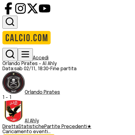
Accedi
Orlando Pirates
-
Al Ahly
Data:
sab 02/11, 18:30
•
Fine partita
Orlando Pirates
1
-
1
Al Ahly
Diretta
Statistiche
Partite Precedenti
★
Caricamento eventi...