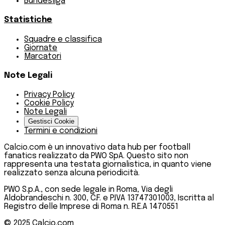
Bundesliga
Statistiche
Squadre e classifica
Giornate
Marcatori
Note Legali
Privacy Policy
Cookie Policy
Note Legali
Gestisci Cookie
Termini e condizioni
Calcio.com è un innovativo data hub per football
fanatics realizzato da PWO SpA. Questo sito non
rappresenta una testata giornalistica, in quanto viene
realizzato senza alcuna periodicità.
PWO S.p.A., con sede legale in Roma, Via degli
Aldobrandeschi n. 300, C.F. e P.IVA 13747301003, Iscritta al
Registro delle Imprese di Roma n. R.E.A 1470551
© 2025
Calcio.com