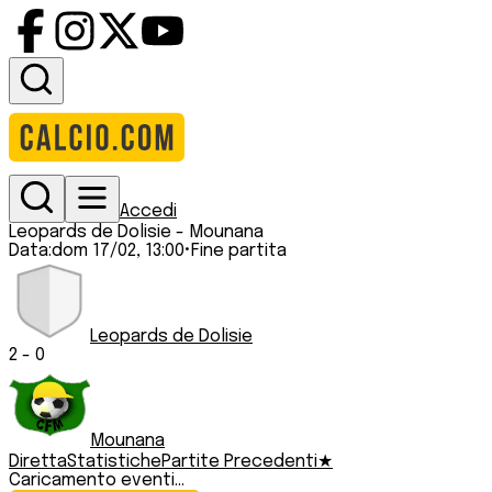
Accedi
Leopards de Dolisie
-
Mounana
Data:
dom 17/02, 13:00
•
Fine partita
Leopards de Dolisie
2
-
0
Mounana
Diretta
Statistiche
Partite Precedenti
★
Caricamento eventi...