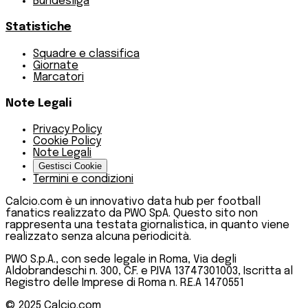
Bundesliga
Statistiche
Squadre e classifica
Giornate
Marcatori
Note Legali
Privacy Policy
Cookie Policy
Note Legali
Gestisci Cookie
Termini e condizioni
Calcio.com è un innovativo data hub per football
fanatics realizzato da PWO SpA. Questo sito non
rappresenta una testata giornalistica, in quanto viene
realizzato senza alcuna periodicità.
PWO S.p.A., con sede legale in Roma, Via degli
Aldobrandeschi n. 300, C.F. e P.IVA 13747301003, Iscritta al
Registro delle Imprese di Roma n. R.E.A 1470551
© 2025
Calcio.com