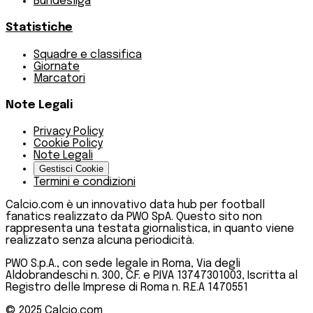
Bundesliga
Statistiche
Squadre e classifica
Giornate
Marcatori
Note Legali
Privacy Policy
Cookie Policy
Note Legali
Gestisci Cookie
Termini e condizioni
Calcio.com è un innovativo data hub per football
fanatics realizzato da PWO SpA. Questo sito non
rappresenta una testata giornalistica, in quanto viene
realizzato senza alcuna periodicità.
PWO S.p.A., con sede legale in Roma, Via degli
Aldobrandeschi n. 300, C.F. e P.IVA 13747301003, Iscritta al
Registro delle Imprese di Roma n. R.E.A 1470551
© 2025
Calcio.com