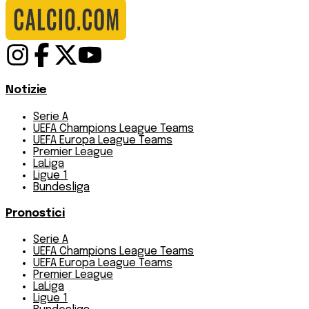
Notizie
Serie A
UEFA Champions League Teams
UEFA Europa League Teams
Premier League
LaLiga
Ligue 1
Bundesliga
Pronostici
Serie A
UEFA Champions League Teams
UEFA Europa League Teams
Premier League
LaLiga
Ligue 1