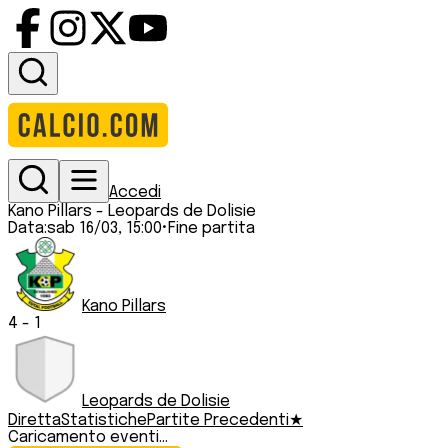
Accedi
Kano Pillars
-
Leopards de Dolisie
Data:
sab 16/03, 15:00
•
Fine partita
Kano Pillars
4
-
1
Leopards de Dolisie
Diretta
Statistiche
Partite Precedenti
★
Caricamento eventi...