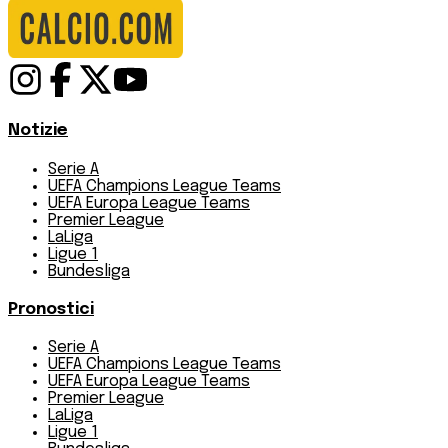
Notizie
Serie A
UEFA Champions League Teams
UEFA Europa League Teams
Premier League
LaLiga
Ligue 1
Bundesliga
Pronostici
Serie A
UEFA Champions League Teams
UEFA Europa League Teams
Premier League
LaLiga
Ligue 1