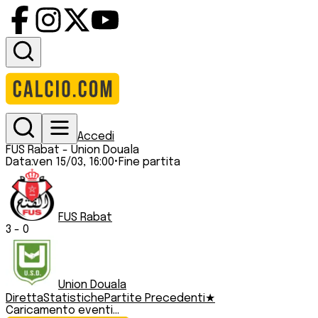
Accedi
FUS Rabat
-
Union Douala
Data:
ven 15/03, 16:00
•
Fine partita
FUS Rabat
3
-
0
Union Douala
Diretta
Statistiche
Partite Precedenti
★
Caricamento eventi...