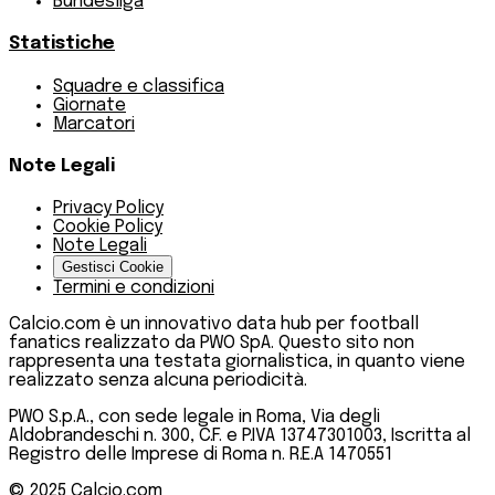
Bundesliga
Statistiche
Squadre e classifica
Giornate
Marcatori
Note Legali
Privacy Policy
Cookie Policy
Note Legali
Gestisci Cookie
Termini e condizioni
Calcio.com è un innovativo data hub per football
fanatics realizzato da PWO SpA. Questo sito non
rappresenta una testata giornalistica, in quanto viene
realizzato senza alcuna periodicità.
PWO S.p.A., con sede legale in Roma, Via degli
Aldobrandeschi n. 300, C.F. e P.IVA 13747301003, Iscritta al
Registro delle Imprese di Roma n. R.E.A 1470551
© 2025
Calcio.com