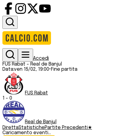
Accedi
FUS Rabat
-
Real de Banjul
Data:
ven 15/02, 19:00
•
Fine partita
FUS Rabat
1
-
0
Real de Banjul
Diretta
Statistiche
Partite Precedenti
★
Caricamento eventi...