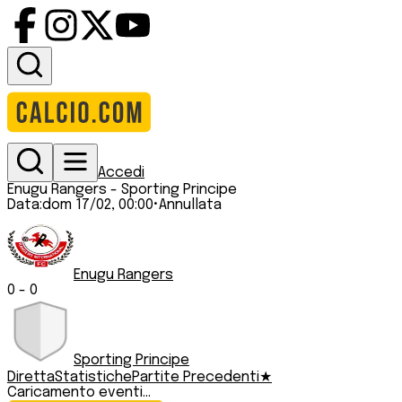
Accedi
Enugu Rangers
-
Sporting Principe
Data:
dom 17/02, 00:00
•
Annullata
Enugu Rangers
0
-
0
Sporting Principe
Diretta
Statistiche
Partite Precedenti
★
Caricamento eventi...