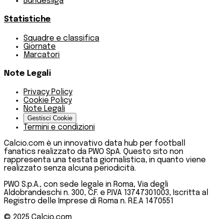
Bundesliga
Statistiche
Squadre e classifica
Giornate
Marcatori
Note Legali
Privacy Policy
Cookie Policy
Note Legali
Gestisci Cookie
Termini e condizioni
Calcio.com è un innovativo data hub per football
fanatics realizzato da PWO SpA. Questo sito non
rappresenta una testata giornalistica, in quanto viene
realizzato senza alcuna periodicità.
PWO S.p.A., con sede legale in Roma, Via degli
Aldobrandeschi n. 300, C.F. e P.IVA 13747301003, Iscritta al
Registro delle Imprese di Roma n. R.E.A 1470551
© 2025
Calcio.com