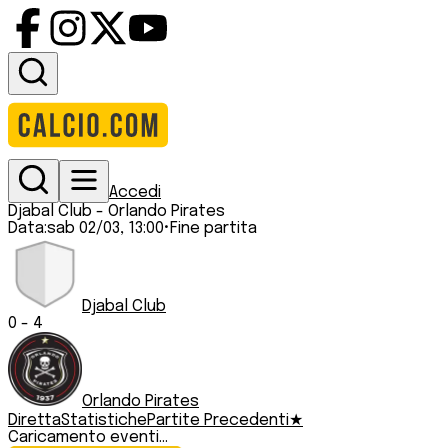
Accedi
Djabal Club
-
Orlando Pirates
Data:
sab 02/03, 13:00
•
Fine partita
Djabal Club
0
-
4
Orlando Pirates
Diretta
Statistiche
Partite Precedenti
★
Caricamento eventi...