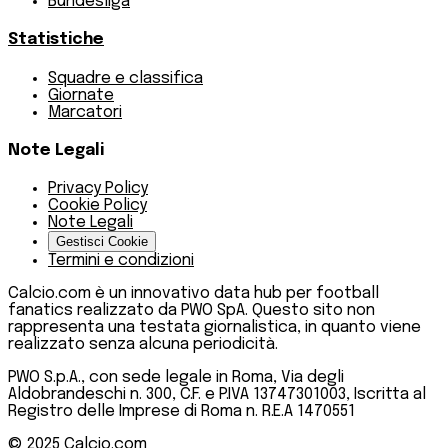
Bundesliga
Statistiche
Squadre e classifica
Giornate
Marcatori
Note Legali
Privacy Policy
Cookie Policy
Note Legali
Gestisci Cookie
Termini e condizioni
Calcio.com è un innovativo data hub per football
fanatics realizzato da PWO SpA. Questo sito non
rappresenta una testata giornalistica, in quanto viene
realizzato senza alcuna periodicità.
PWO S.p.A., con sede legale in Roma, Via degli
Aldobrandeschi n. 300, C.F. e P.IVA 13747301003, Iscritta al
Registro delle Imprese di Roma n. R.E.A 1470551
© 2025
Calcio.com