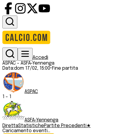
Accedi
ASPAC
-
ASFA-Yennenga
Data:
dom 17/02, 15:00
•
Fine partita
ASPAC
1
-
1
ASFA-Yennenga
Diretta
Statistiche
Partite Precedenti
★
Caricamento eventi...