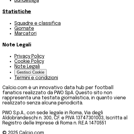
Bundesliga
Statistiche
Squadre e classifica
Giornate
Marcatori
Note Legali
Privacy Policy
Cookie Policy
Note Legali
Gestisci Cookie
Termini e condizioni
Calcio.com è un innovativo data hub per football
fanatics realizzato da PWO SpA. Questo sito non
rappresenta una testata giornalistica, in quanto viene
realizzato senza alcuna periodicità.
PWO S.p.A., con sede legale in Roma, Via degli
Aldobrandeschi n. 300, C.F. e P.IVA 13747301003, Iscritta al
Registro delle Imprese di Roma n. R.E.A 1470551
© 2025
Calcio.com