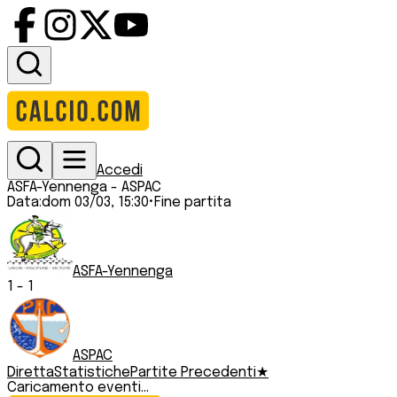
Accedi
ASFA-Yennenga
-
ASPAC
Data:
dom 03/03, 15:30
•
Fine partita
ASFA-Yennenga
1
-
1
ASPAC
Diretta
Statistiche
Partite Precedenti
★
Caricamento eventi...