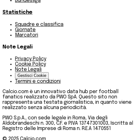
Bundesliga
Statistiche
Squadre e classifica
Giornate
Marcatori
Note Legali
Privacy Policy
Cookie Policy
Note Legali
Gestisci Cookie
Termini e condizioni
Calcio.com è un innovativo data hub per football
fanatics realizzato da PWO SpA. Questo sito non
rappresenta una testata giornalistica, in quanto viene
realizzato senza alcuna periodicità.
PWO S.p.A., con sede legale in Roma, Via degli
Aldobrandeschi n. 300, C.F. e P.IVA 13747301003, Iscritta al
Registro delle Imprese di Roma n. R.E.A 1470551
© 2025
Calcio.com