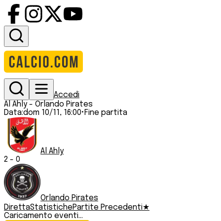
Accedi
Al Ahly
-
Orlando Pirates
Data:
dom 10/11, 16:00
•
Fine partita
Al Ahly
2
-
0
Orlando Pirates
Diretta
Statistiche
Partite Precedenti
★
Caricamento eventi...