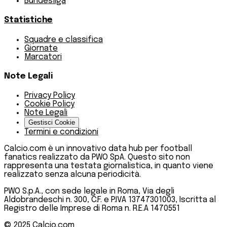
Bundesliga
Statistiche
Squadre e classifica
Giornate
Marcatori
Note Legali
Privacy Policy
Cookie Policy
Note Legali
Gestisci Cookie
Termini e condizioni
Calcio.com è un innovativo data hub per football
fanatics realizzato da PWO SpA. Questo sito non
rappresenta una testata giornalistica, in quanto viene
realizzato senza alcuna periodicità.
PWO S.p.A., con sede legale in Roma, Via degli
Aldobrandeschi n. 300, C.F. e P.IVA 13747301003, Iscritta al
Registro delle Imprese di Roma n. R.E.A 1470551
© 2025
Calcio.com