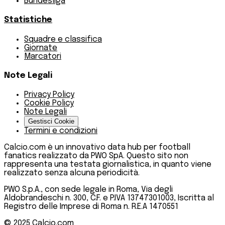
Bundesliga
Statistiche
Squadre e classifica
Giornate
Marcatori
Note Legali
Privacy Policy
Cookie Policy
Note Legali
Gestisci Cookie
Termini e condizioni
Calcio.com è un innovativo data hub per football
fanatics realizzato da PWO SpA. Questo sito non
rappresenta una testata giornalistica, in quanto viene
realizzato senza alcuna periodicità.
PWO S.p.A., con sede legale in Roma, Via degli
Aldobrandeschi n. 300, C.F. e P.IVA 13747301003, Iscritta al
Registro delle Imprese di Roma n. R.E.A 1470551
© 2025
Calcio.com