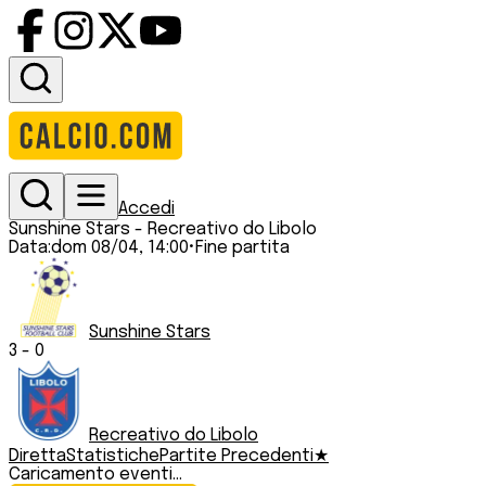
Accedi
Sunshine Stars
-
Recreativo do Libolo
Data:
dom 08/04, 14:00
•
Fine partita
Sunshine Stars
3
-
0
Recreativo do Libolo
Diretta
Statistiche
Partite Precedenti
★
Caricamento eventi...