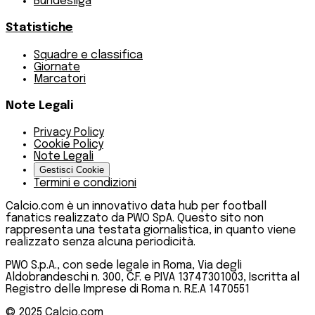
Bundesliga
Statistiche
Squadre e classifica
Giornate
Marcatori
Note Legali
Privacy Policy
Cookie Policy
Note Legali
Gestisci Cookie
Termini e condizioni
Calcio.com è un innovativo data hub per football
fanatics realizzato da PWO SpA. Questo sito non
rappresenta una testata giornalistica, in quanto viene
realizzato senza alcuna periodicità.
PWO S.p.A., con sede legale in Roma, Via degli
Aldobrandeschi n. 300, C.F. e P.IVA 13747301003, Iscritta al
Registro delle Imprese di Roma n. R.E.A 1470551
© 2025
Calcio.com