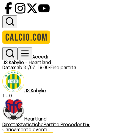
Accedi
JS Kabylie
-
Heartland
Data:
sab 31/07, 19:00
•
Fine partita
JS Kabylie
1
-
0
Heartland
Diretta
Statistiche
Partite Precedenti
★
Caricamento eventi...