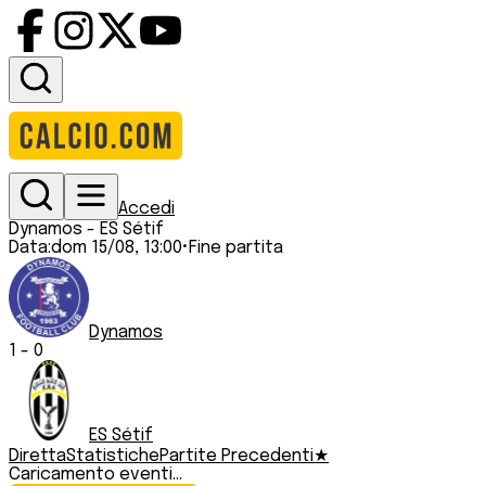
Accedi
Dynamos
-
ES Sétif
Data:
dom 15/08, 13:00
•
Fine partita
Dynamos
1
-
0
ES Sétif
Diretta
Statistiche
Partite Precedenti
★
Caricamento eventi...