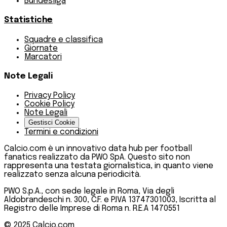
Bundesliga
Statistiche
Squadre e classifica
Giornate
Marcatori
Note Legali
Privacy Policy
Cookie Policy
Note Legali
Gestisci Cookie
Termini e condizioni
Calcio.com è un innovativo data hub per football
fanatics realizzato da PWO SpA. Questo sito non
rappresenta una testata giornalistica, in quanto viene
realizzato senza alcuna periodicità.
PWO S.p.A., con sede legale in Roma, Via degli
Aldobrandeschi n. 300, C.F. e P.IVA 13747301003, Iscritta al
Registro delle Imprese di Roma n. R.E.A 1470551
© 2025
Calcio.com