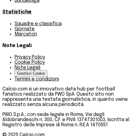
Bundesliga
Statistiche
Squadre e classifica
Giornate
Marcatori
Note Legali
Privacy Policy
Cookie Policy
Note Legali
Gestisci Cookie
Termini e condizioni
Calcio.com è un innovativo data hub per football
fanatics realizzato da PWO SpA. Questo sito non
rappresenta una testata giornalistica, in quanto viene
realizzato senza alcuna periodicità.
PWO S.p.A., con sede legale in Roma, Via degli
Aldobrandeschi n. 300, C.F. e P.IVA 13747301003, Iscritta al
Registro delle Imprese di Roma n. R.E.A 1470551
© 2025
Calcio.com