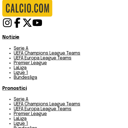
Notizie
Serie A
UEFA Champions League Teams
UEFA Europa League Teams
Premier League
LaLiga
Ligue 1
Bundesliga
Pronostici
Serie A
UEFA Champions League Teams
UEFA Europa League Teams
Premier League
LaLiga
Ligue 1