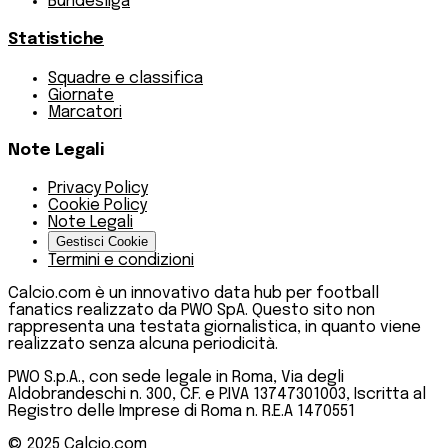
Bundesliga
Statistiche
Squadre e classifica
Giornate
Marcatori
Note Legali
Privacy Policy
Cookie Policy
Note Legali
Gestisci Cookie
Termini e condizioni
Calcio.com è un innovativo data hub per football
fanatics realizzato da PWO SpA. Questo sito non
rappresenta una testata giornalistica, in quanto viene
realizzato senza alcuna periodicità.
PWO S.p.A., con sede legale in Roma, Via degli
Aldobrandeschi n. 300, C.F. e P.IVA 13747301003, Iscritta al
Registro delle Imprese di Roma n. R.E.A 1470551
© 2025
Calcio.com