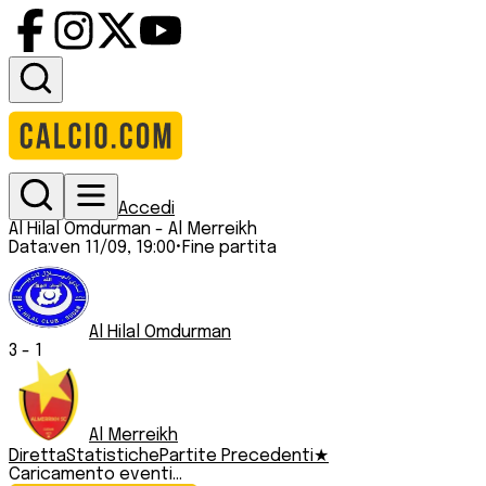
Accedi
Al Hilal Omdurman
-
Al Merreikh
Data:
ven 11/09, 19:00
•
Fine partita
Al Hilal Omdurman
3
-
1
Al Merreikh
Diretta
Statistiche
Partite Precedenti
★
Caricamento eventi...