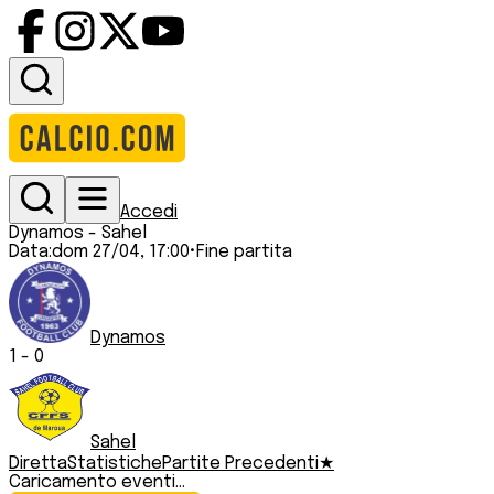
Accedi
Dynamos
-
Sahel
Data:
dom 27/04, 17:00
•
Fine partita
Dynamos
1
-
0
Sahel
Diretta
Statistiche
Partite Precedenti
★
Caricamento eventi...