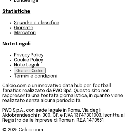
Bundesliga
Statistiche
Squadre e classifica
Giornate
Marcatori
Note Legali
Privacy Policy
Cookie Policy
Note Legali
Gestisci Cookie
Termini e condizioni
Calcio.com è un innovativo data hub per football
fanatics realizzato da PWO SpA. Questo sito non
rappresenta una testata giornalistica, in quanto viene
realizzato senza alcuna periodicità.
PWO S.p.A., con sede legale in Roma, Via degli
Aldobrandeschi n. 300, C.F. e P.IVA 13747301003, Iscritta al
Registro delle Imprese di Roma n. R.E.A 1470551
© 2025
Calcio.com