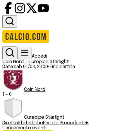
Accedi
Coin Nord
-
Curepipe Starlight
Data:
sab 01/03, 23:00
•
Fine partita
Coin Nord
1
-
0
Curepipe Starlight
Diretta
Statistiche
Partite Precedenti
★
Caricamento eventi...