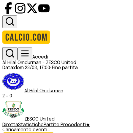
Accedi
Al Hilal Omdurman
-
ZESCO United
Data:
dom 23/03, 17:00
•
Fine partita
Al Hilal Omdurman
2
-
0
ZESCO United
Diretta
Statistiche
Partite Precedenti
★
Caricamento eventi...