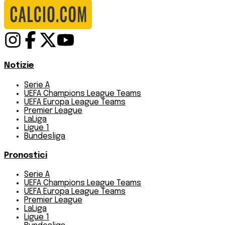
Notizie
Serie A
UEFA Champions League Teams
UEFA Europa League Teams
Premier League
LaLiga
Ligue 1
Bundesliga
Pronostici
Serie A
UEFA Champions League Teams
UEFA Europa League Teams
Premier League
LaLiga
Ligue 1