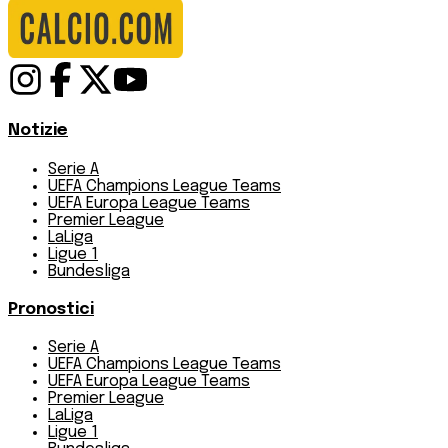
Notizie
Serie A
UEFA Champions League Teams
UEFA Europa League Teams
Premier League
LaLiga
Ligue 1
Bundesliga
Pronostici
Serie A
UEFA Champions League Teams
UEFA Europa League Teams
Premier League
LaLiga
Ligue 1