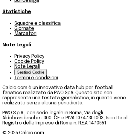
Bundesliga
Statistiche
Squadre e classifica
Giornate
Marcatori
Note Legali
Privacy Policy
Cookie Policy
Note Legali
Gestisci Cookie
Termini e condizioni
Calcio.com è un innovativo data hub per football
fanatics realizzato da PWO SpA. Questo sito non
rappresenta una testata giornalistica, in quanto viene
realizzato senza alcuna periodicità.
PWO S.p.A., con sede legale in Roma, Via degli
Aldobrandeschi n. 300, C.F. e P.IVA 13747301003, Iscritta al
Registro delle Imprese di Roma n. R.E.A 1470551
© 2025
Calcio.com