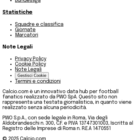
Bundesliga
Statistiche
Squadre e classifica
Giornate
Marcatori
Note Legali
Privacy Policy
Cookie Policy
Note Legali
Gestisci Cookie
Termini e condizioni
Calcio.com è un innovativo data hub per football
fanatics realizzato da PWO SpA. Questo sito non
rappresenta una testata giornalistica, in quanto viene
realizzato senza alcuna periodicità.
PWO S.p.A., con sede legale in Roma, Via degli
Aldobrandeschi n. 300, C.F. e P.IVA 13747301003, Iscritta al
Registro delle Imprese di Roma n. R.E.A 1470551
© 2025
Calcio.com