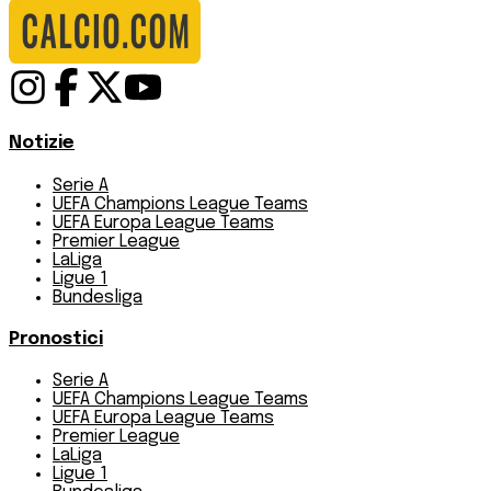
Notizie
Serie A
UEFA Champions League Teams
UEFA Europa League Teams
Premier League
LaLiga
Ligue 1
Bundesliga
Pronostici
Serie A
UEFA Champions League Teams
UEFA Europa League Teams
Premier League
LaLiga
Ligue 1