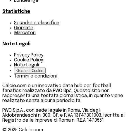
Bundesliga
Statistiche
Squadre e classifica
Giornate
Marcatori
Note Legali
Privacy Policy
Cookie Policy
Note Legali
Gestisci Cookie
Termini e condizioni
Calcio.com è un innovativo data hub per football
fanatics realizzato da PWO SpA. Questo sito non
rappresenta una testata giornalistica, in quanto viene
realizzato senza alcuna periodicità.
PWO S.p.A., con sede legale in Roma, Via degli
Aldobrandeschi n. 300, C.F. e P.IVA 13747301003, Iscritta al
Registro delle Imprese di Roma n. R.E.A 1470551
© 2025
Calcio.com