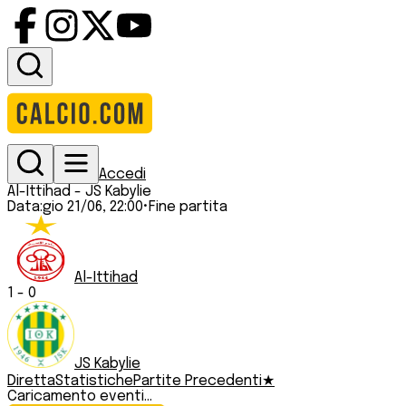
Accedi
Al-Ittihad
-
JS Kabylie
Data:
gio 21/06, 22:00
•
Fine partita
Al-Ittihad
1
-
0
JS Kabylie
Diretta
Statistiche
Partite Precedenti
★
Caricamento eventi...