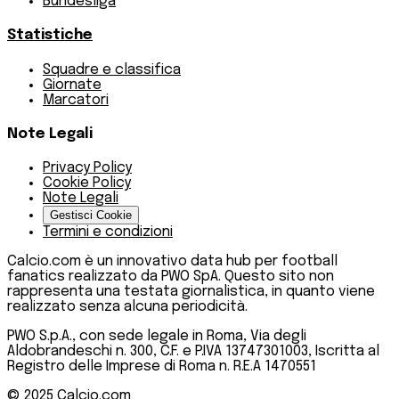
Bundesliga
Statistiche
Squadre e classifica
Giornate
Marcatori
Note Legali
Privacy Policy
Cookie Policy
Note Legali
Gestisci Cookie
Termini e condizioni
Calcio.com è un innovativo data hub per football
fanatics realizzato da PWO SpA. Questo sito non
rappresenta una testata giornalistica, in quanto viene
realizzato senza alcuna periodicità.
PWO S.p.A., con sede legale in Roma, Via degli
Aldobrandeschi n. 300, C.F. e P.IVA 13747301003, Iscritta al
Registro delle Imprese di Roma n. R.E.A 1470551
© 2025
Calcio.com