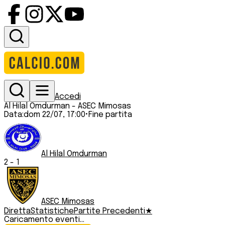
Accedi
Al Hilal Omdurman
-
ASEC Mimosas
Data:
dom 22/07, 17:00
•
Fine partita
Al Hilal Omdurman
2
-
1
ASEC Mimosas
Diretta
Statistiche
Partite Precedenti
★
Caricamento eventi...