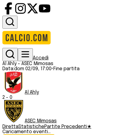
Accedi
Al Ahly
-
ASEC Mimosas
Data:
dom 02/09, 17:00
•
Fine partita
Al Ahly
2
-
0
ASEC Mimosas
Diretta
Statistiche
Partite Precedenti
★
Caricamento eventi...