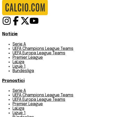
Notizie
Serie A
UEFA Champions League Teams
UEFA Europa League Teams
Premier League
LaLiga
Ligue 1
Bundesliga
Pronostici
Serie A
UEFA Champions League Teams
UEFA Europa League Teams
Premier League
LaLiga
Ligue 1