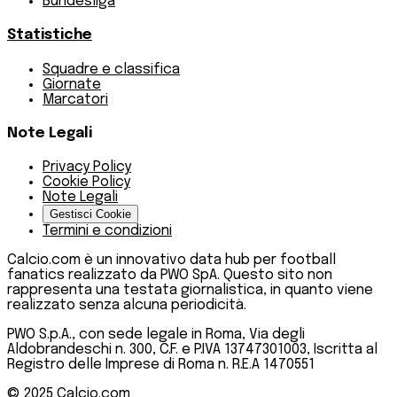
Bundesliga
Statistiche
Squadre e classifica
Giornate
Marcatori
Note Legali
Privacy Policy
Cookie Policy
Note Legali
Gestisci Cookie
Termini e condizioni
Calcio.com è un innovativo data hub per football
fanatics realizzato da PWO SpA. Questo sito non
rappresenta una testata giornalistica, in quanto viene
realizzato senza alcuna periodicità.
PWO S.p.A., con sede legale in Roma, Via degli
Aldobrandeschi n. 300, C.F. e P.IVA 13747301003, Iscritta al
Registro delle Imprese di Roma n. R.E.A 1470551
© 2025
Calcio.com