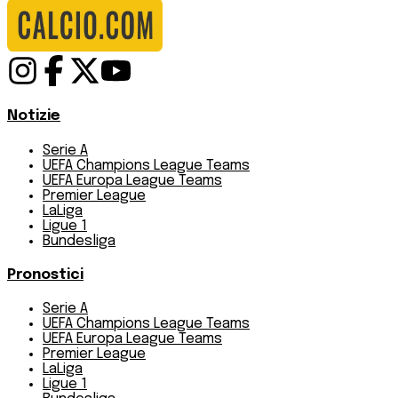
Notizie
Serie A
UEFA Champions League Teams
UEFA Europa League Teams
Premier League
LaLiga
Ligue 1
Bundesliga
Pronostici
Serie A
UEFA Champions League Teams
UEFA Europa League Teams
Premier League
LaLiga
Ligue 1