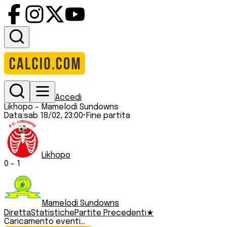
Accedi
Likhopo
-
Mamelodi Sundowns
Data:
sab 18/02, 23:00
•
Fine partita
Likhopo
0
-
1
Mamelodi Sundowns
Diretta
Statistiche
Partite Precedenti
★
Caricamento eventi...