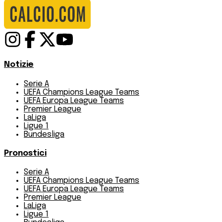
Notizie
Serie A
UEFA Champions League Teams
UEFA Europa League Teams
Premier League
LaLiga
Ligue 1
Bundesliga
Pronostici
Serie A
UEFA Champions League Teams
UEFA Europa League Teams
Premier League
LaLiga
Ligue 1