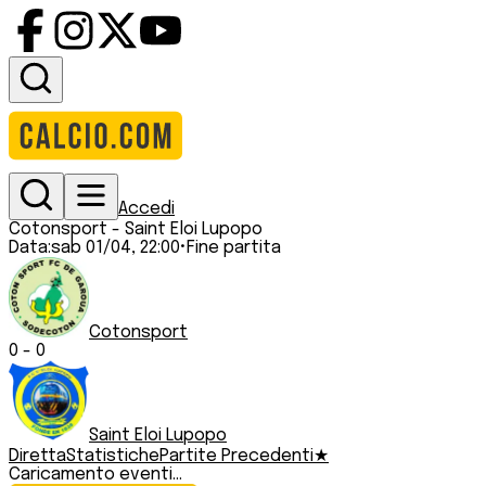
Accedi
Cotonsport
-
Saint Eloi Lupopo
Data:
sab 01/04, 22:00
•
Fine partita
Cotonsport
0
-
0
Saint Eloi Lupopo
Diretta
Statistiche
Partite Precedenti
★
Caricamento eventi...