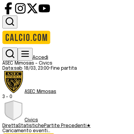
Accedi
ASEC Mimosas
-
Civics
Data:
sab 18/03, 23:00
•
Fine partita
ASEC Mimosas
3
-
0
Civics
Diretta
Statistiche
Partite Precedenti
★
Caricamento eventi...