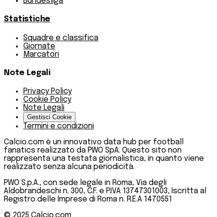
Bundesliga
Statistiche
Squadre e classifica
Giornate
Marcatori
Note Legali
Privacy Policy
Cookie Policy
Note Legali
Gestisci Cookie
Termini e condizioni
Calcio.com è un innovativo data hub per football
fanatics realizzato da PWO SpA. Questo sito non
rappresenta una testata giornalistica, in quanto viene
realizzato senza alcuna periodicità.
PWO S.p.A., con sede legale in Roma, Via degli
Aldobrandeschi n. 300, C.F. e P.IVA 13747301003, Iscritta al
Registro delle Imprese di Roma n. R.E.A 1470551
© 2025
Calcio.com