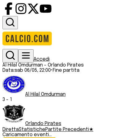
Accedi
Al Hilal Omdurman
-
Orlando Pirates
Data:
sab 06/05, 22:00
•
Fine partita
Al Hilal Omdurman
3
-
1
Orlando Pirates
Diretta
Statistiche
Partite Precedenti
★
Caricamento eventi...