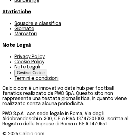
Bundesliga
Statistiche
Squadre e classifica
Giornate
Marcatori
Note Legali
Privacy Policy
Cookie Policy
Note Legali
Gestisci Cookie
Termini e condizioni
Calcio.com è un innovativo data hub per football
fanatics realizzato da PWO SpA. Questo sito non
rappresenta una testata giornalistica, in quanto viene
realizzato senza alcuna periodicità.
PWO S.p.A., con sede legale in Roma, Via degli
Aldobrandeschi n. 300, C.F. e P.IVA 13747301003, Iscritta al
Registro delle Imprese di Roma n. R.E.A 1470551
© 2025
Calcio.com