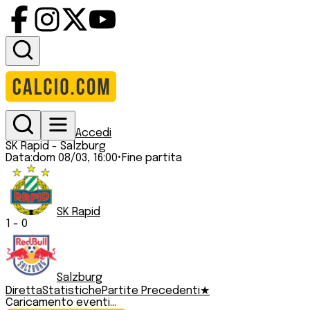
Accedi
SK Rapid
-
Salzburg
Data:
dom 08/03, 16:00
•
Fine partita
SK Rapid
1
-
0
Salzburg
Diretta
Statistiche
Partite Precedenti
★
Caricamento eventi...