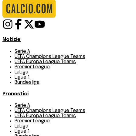
Notizie
Serie A
UEFA Champions League Teams
UEFA Europa League Teams
Premier League
LaLiga
Ligue 1
Bundesliga
Pronostici
Serie A
UEFA Champions League Teams
UEFA Europa League Teams
Premier League
LaLiga
Ligue 1