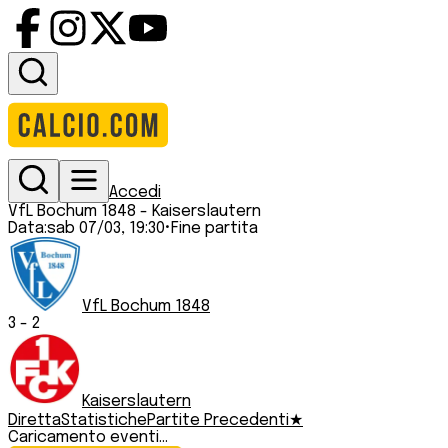
Accedi
VfL Bochum 1848
-
Kaiserslautern
Data:
sab 07/03, 19:30
•
Fine partita
VfL Bochum 1848
3
-
2
Kaiserslautern
Diretta
Statistiche
Partite Precedenti
★
Caricamento eventi...