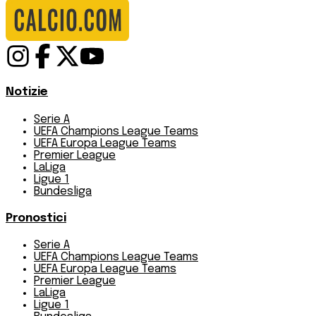
Notizie
Serie A
UEFA Champions League Teams
UEFA Europa League Teams
Premier League
LaLiga
Ligue 1
Bundesliga
Pronostici
Serie A
UEFA Champions League Teams
UEFA Europa League Teams
Premier League
LaLiga
Ligue 1