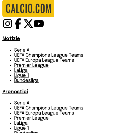
Notizie
Serie A
UEFA Champions League Teams
UEFA Europa League Teams
Premier League
LaLiga
Ligue 1
Bundesliga
Pronostici
Serie A
UEFA Champions League Teams
UEFA Europa League Teams
Premier League
LaLiga
Ligue 1